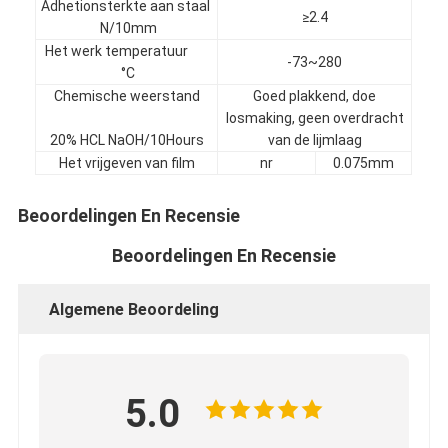
Adhetionsterkte aan staal
≥2.4
Fabrieksreis
N/10mm
Het werk temperatuur
-73~280
Kwaliteitscontrole
°C
Chemische weerstand
Goed plakkend, doe
Contacteer ons
losmaking, geen overdracht
20% HCL NaOH/10Hours
van de lijmlaag
Het vrijgeven van film
nr
0.075mm
Zelfklevende Isolatieband
Beoordelingen En Recensie
De Isolatieband van de glasdoek
Beoordelingen En Recensie
Hittebestendige Isolatieband
Algemene Beoordeling
De Plakband van de glasdoek
De Plakband van de Polyimidefilm
5.0
Aluminiumfolie Plakband