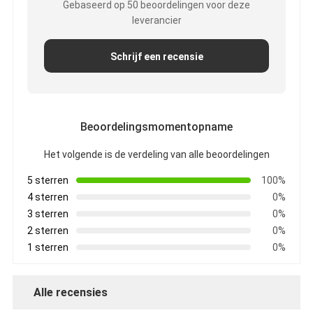
Gebaseerd op 50 beoordelingen voor deze
De Doekband van het aluminiumfolieglas
leverancier
Folie Onder ogen gezien Kraftpapier-Document
Schrijf een recensie
De Doek van de aluminiumfolieglasvezel
De Band van het foliegrof linnen
Beoordelingsmomentopname
De Band van de doekbuis
Het volgende is de verdeling van alle beoordelingen
Tweezijdige Plakband
5 sterren
100%
HUISDIEREN Plakband
4 sterren
0%
3 sterren
0%
Het Afgietsel van de precisieinvestering
2 sterren
0%
1 sterren
0%
Elektrische isolatieplaat
Alle recensies