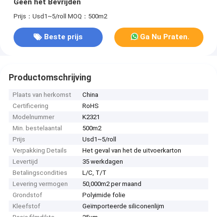
Geen het Bevrijden
Prijs：Usd1~5/roll
MOQ：500m2
Beste prijs
Ga Nu Praten.
Productomschrijving
Plaats van herkomst
China
Certificering
RoHS
Modelnummer
K2321
Min. bestelaantal
500m2
Prijs
Usd1~5/roll
Verpakking Details
Het geval van het de uitvoerkarton
Levertijd
35 werkdagen
Betalingscondities
L/C, T/T
Levering vermogen
50,000m2 per maand
Grondstof
Polyimide folie
Kleefstof
Geïmporteerde siliconenlijm