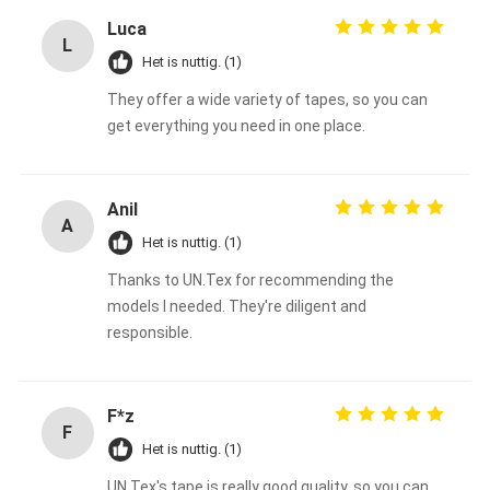
Luca
L
Het is nuttig. (1)
They offer a wide variety of tapes, so you can
get everything you need in one place.
Anil
A
Het is nuttig. (1)
Thanks to UN.Tex for recommending the
models I needed. They're diligent and
responsible.
F*z
F
Het is nuttig. (1)
UN.Tex's tape is really good quality, so you can