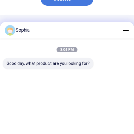
Geadviseerde Producten
Sophia
8:04 PM
Good day, what product are you looking for?
Polyimidetape voor
Polyimidefilm,
Hittebestendi
hoge temperaturen –
hittebestendig
polyimidetape
260°C
isolatiemateriaal
(Kapton-tape)
hittebestendig,
voor FPC, lucht- en
elektrische isolatie
ruimtevaart en
Beste prijs
Beste prijs
Beste pri
en PCB-maskering
elektronica
voor solderen
Thuis
Ongeveer
Contacteer
Desktop
ons
ons
Site