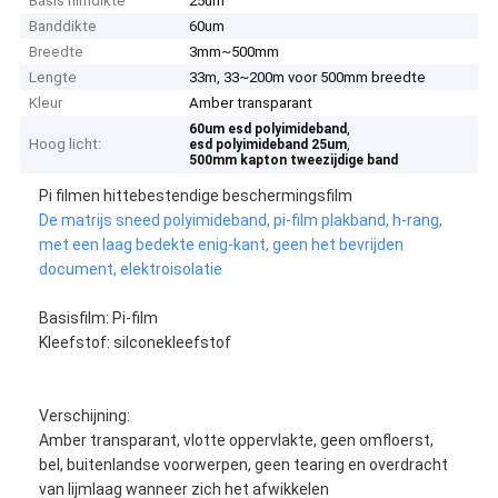
Basis filmdikte
25um
Banddikte
60um
Breedte
3mm~500mm
Lengte
33m, 33~200m voor 500mm breedte
Kleur
Amber transparant
,
60um esd polyimideband
Hoog licht:
,
esd polyimideband 25um
500mm kapton tweezijdige band
Pi filmen hittebestendige beschermingsfilm
De matrijs sneed polyimideband, pi-film plakband, h-rang,
met een laag bedekte enig-kant, geen het bevrijden
document, elektroisolatie
Basisfilm: Pi-film
Kleefstof: silconekleefstof
Verschijning:
Amber transparant, vlotte oppervlakte, geen omfloerst,
bel, buitenlandse voorwerpen, geen tearing en overdracht
van lijmlaag wanneer zich het afwikkelen