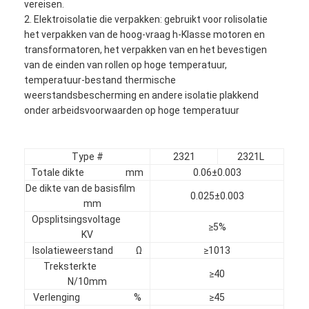
vereisen.
2. Elektroisolatie die verpakken: gebruikt voor rolisolatie
het verpakken van de hoog-vraag h-Klasse motoren en
transformatoren, het verpakken van en het bevestigen
van de einden van rollen op hoge temperatuur,
temperatuur-bestand thermische
weerstandsbescherming en andere isolatie plakkend
onder arbeidsvoorwaarden op hoge temperatuur
Type #
2321
2321L
Totale dikte mm
0.06±0.003
De dikte van de basisfilm
0.025±0.003
mm
Opsplitsingsvoltage
≥5%
Huis
KV
Isolatieweerstand Ω
≥1013
Producten
Treksterkte
≥40
N/10mm
Ongeveer ons
Verlenging %
≥45