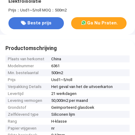
Elektroisolatie
Prijs：Usd1~5/roll
MOQ：500m2
Beste prijs
Ga Nu Praten.
Productomschrijving
Plaats van herkomst
China
Modelnummer
6361
Min. bestelaantal
500m2
Prijs
Usd1~5/roll
Verpakking Details
Het geval van het de uitvoerkarton
Levertijd
21 werkdagen
Levering vermogen
50,000m2 per maand
Grondstof
Geïmporteerd glasdoek
Zelfklevend type
Siliconen lijm
Rang
H-klasse
Papier vrijgeven
nr