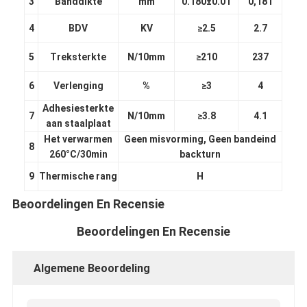
3
Banddikte
mm
0.180±0.01
0,181
4
BDV
KV
≥2.5
2.7
5
Treksterkte
N/10mm
≥210
237
6
Verlenging
%
≥3
4
Adhesiesterkte
7
N/10mm
≥3.8
4.1
aan staalplaat
Het verwarmen
Geen misvorming, Geen bandeind
8
260°C/30min
backturn
9
Thermische rang
H
Beoordelingen En Recensie
Huis
Beoordelingen En Recensie
Producten
Algemene Beoordeling
Ongeveer ons