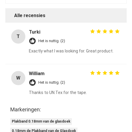
De Doekband van het aluminiumfolieglas
Alle recensies
Folie Onder ogen gezien Kraftpapier-Document
De Doek van de aluminiumfolieglasvezel
Turki
T
Het is nuttig. (2)
De Band van het foliegrof linnen
Exactly what I was looking for. Great product.
De Band van de doekbuis
Tweezijdige Plakband
William
W
HUISDIEREN Plakband
Het is nuttig. (2)
Thanks to UN.Tex for the tape.
Het Afgietsel van de precisieinvestering
Elektrische isolatieplaat
Markeringen:
Plakband 0.18mm van de glasdoek
0.18mm de Plakband van de Glasdoek