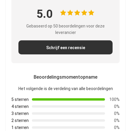
Fabrieksreis
5.0
Kwaliteitscontrole
Gebaseerd op 50 beoordelingen voor deze
Contacteer ons
leverancier
Schrijf een recensie
Zelfklevende Isolatieband
De Isolatieband van de glasdoek
Beoordelingsmomentopname
Hittebestendige Isolatieband
Het volgende is de verdeling van alle beoordelingen
De Plakband van de glasdoek
5 sterren
100%
4 sterren
0%
De Plakband van de Polyimidefilm
3 sterren
0%
2 sterren
0%
Aluminiumfolie Plakband
1 sterren
0%