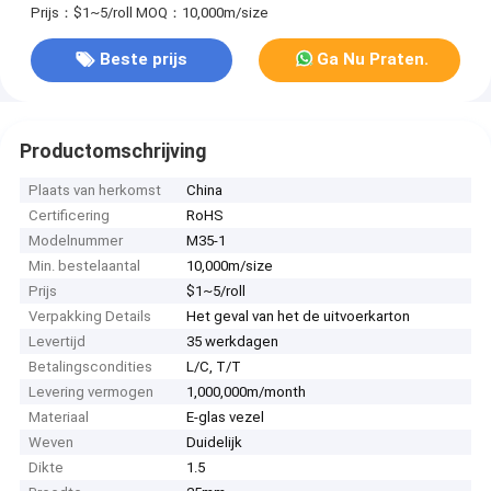
Prijs：$1~5/roll
MOQ：10,000m/size
Beste prijs
Ga Nu Praten.
Productomschrijving
Plaats van herkomst
China
Certificering
RoHS
Modelnummer
M35-1
Min. bestelaantal
10,000m/size
Prijs
$1~5/roll
Verpakking Details
Het geval van het de uitvoerkarton
Levertijd
35 werkdagen
Betalingscondities
L/C, T/T
Levering vermogen
1,000,000m/month
Materiaal
E-glas vezel
Weven
Duidelijk
Dikte
1.5