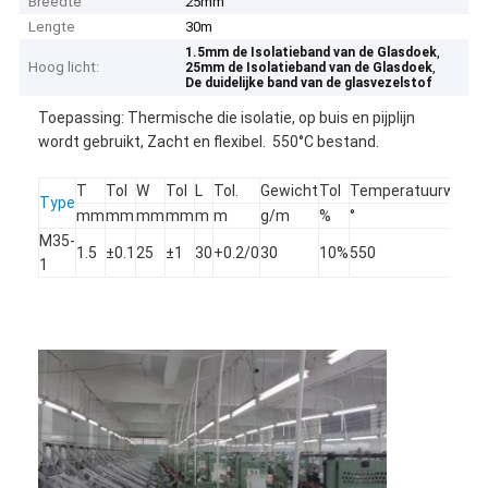
Breedte
25mm
Lengte
30m
,
1.5mm de Isolatieband van de Glasdoek
Hoog licht:
,
25mm de Isolatieband van de Glasdoek
De duidelijke band van de glasvezelstof
Toepassing: Thermische die isolatie, op buis en pijplijn
wordt gebruikt, Zacht en flexibel. 550°C bestand.
T
Tol
W
Tol
L
Tol.
Gewicht
Tol
Temperatuurweers
Type
mm
mm
mm
mm
m
m
g/m
%
°
M35-
1.5
±0.1
25
±1
30
+0.2/0
30
10%
550
1