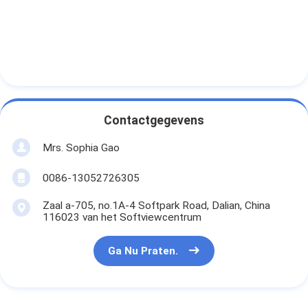
De Doekband van het aluminiumfolieglas
Folie Onder ogen gezien Kraftpapier-Document
De Doek van de aluminiumfolieglasvezel
De Band van het foliegrof linnen
Contactgegevens
De Band van de doekbuis
Mrs. Sophia Gao
Tweezijdige Plakband
0086-13052726305
HUISDIEREN Plakband
Zaal a-705, no.1A-4 Softpark Road, Dalian, China
116023 van het Softviewcentrum
Het Afgietsel van de precisieinvestering
Ga Nu Praten.
Elektrische isolatieplaat