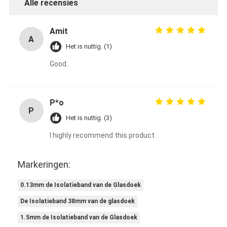
Alle recensies
Fabrieksreis
Amit
Kwaliteitscontrole
A
Het is nuttig. (1)
Contacteer ons
Good.
Zelfklevende Isolatieband
P*o
P
Het is nuttig. (3)
De Isolatieband van de glasdoek
I highly recommend this product.
Hittebestendige Isolatieband
Markeringen:
De Plakband van de glasdoek
0.13mm de Isolatieband van de Glasdoek
De Plakband van de Polyimidefilm
De Isolatieband 38mm van de glasdoek
Aluminiumfolie Plakband
1.5mm de Isolatieband van de Glasdoek