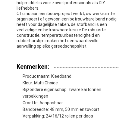
hulpmiddel is voor zowel professionals als DIY-
liefhebbers.
Of u nu aan een bouwproject werkt, uw werkruimte
organiseert of gewoon een betrouwbare band nodig
heeft voor dagelijkse taken, de stofband is een
veelzijdige en betrouwbare keuze.De robuuste
constructie, temperatuurbestendigheid en
rubberharslijm maken het een waardevolle
aanvulling op elke gereedschapskist.
Kenmerken:
Productnaam: Kleedband
Kleur: Multi Choice
Bijzondere eigenschap: zware kartonnen
verpakkingen
Huis
Grootte: Aanpasbaar
Bandbreedte: 48 mm, 50 mm enzovoort
Producten
Verpakking: 24/16/12 rollen per doos
Ongeveer ons