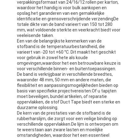
verpakkingsformaat van 24/16/12 rollen per karton,
waardoor het handig is voor bulk aankopen en
opslag.het garanderen van een gemakkelijke
identificatie en grensoverschrijdende verzendingDe
totale dikte van de band varieert van 150 tot 280
mm, wat voldoende sterkte en veerkracht biedt voor
veeleisende taken.
Een van de belangrijkste kenmerken van de
stofband is de temperatuurbestandheid, die
varieert van -20 tot +60 °C. Dit maakt het geschikt
voor gebruik in zowel hete als koude
omgevingen,waardoor het een betrouwbare keuze is
voor verschillende binnen- en buitentoepassingen.
De band is verkrijgbaar in verschillende breedtes,
waaronder 48 mm, 50 mm en andere maten, die
flexibiliteit en aanpassingsmogelijkheden bieden op
basis van specifieke projectvereisten.Of u tapijten
moet beveiligen, bundel artikelen, of reparatie
oppervlakken, de stof Duct Tape biedt een sterke en
duurzame oplossing.
De kern van de prestaties van de stofband is de
rubberharslijm, die zorgt voor een veilige binding op
verschillende oppervlakken.De lijm is ontworpen om
te weerstaan aan zware lasten en moeilijke
omstandigheden, waardoor het een essentieel