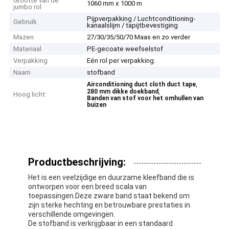
Grootte van de
1060 mm x 1000 m
jumbo rol
Pijpverpakking / Luchtconditioning-
Gebruik
kanaalslijm / tapijtbevestiging
Mazen
27/30/35/50/70 Maas en zo verder
Materiaal
PE-gecoate weefselstof
Verpakking
Eén rol per verpakking.
Naam
stofband
,
Airconditioning duct cloth duct tape
,
280 mm dikke doekband
Hoog licht:
Banden van stof voor het omhullen van
buizen
Productbeschrijving:
Het is een veelzijdige en duurzame kleefband die is
ontworpen voor een breed scala van
toepassingen.Deze zware band staat bekend om
zijn sterke hechting en betrouwbare prestaties in
verschillende omgevingen.
De stofband is verkrijgbaar in een standaard