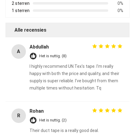
2 sterren
0%
1 sterren
0%
Alle recensies
Abdullah
A
Het is nuttig. (8)
I highly recommend UN.Tex's tape. I'm really
happy with both the price and quality, and their
supply is super reliable. I've bought from them
multiple times without hesitation. Tq
Rohan
R
Het is nuttig. (2)
Their duct tape is a really good deal.