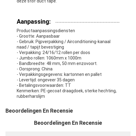
deze stof duct tape.
De Doekband van het aluminiumfolieglas
Folie Onder ogen gezien Kraftpapier-Document
Aanpassing:
De Doek van de aluminiumfolieglasvezel
Productaanpassingsdiensten
- Grootte: Aanpasbaar
- Gebruik: Pijpverpakking / Airconditioning-kanaal
De Band van het foliegrof linnen
naad / tapijt bevestiging
- Verpakking: 24/16/12 rollen per doos
De Band van de doekbuis
- Jumbo rollen: 1060mm x 1000m
- Bandbreedte: 48 mm, 50 mm enzovoort.
- Oorsprong: China
Tweezijdige Plakband
- Verpakkingsgegevens: kartonnen en pallet
- Levertijd: ongeveer 35 dagen
HUISDIEREN Plakband
- Betalingsvoorwaarden: TT
Kenmerken: PE-gecoat draagdoek, sterke hechting,
rubberharslijm
Het Afgietsel van de precisieinvestering
Beoordelingen En Recensie
Elektrische isolatieplaat
Beoordelingen En Recensie