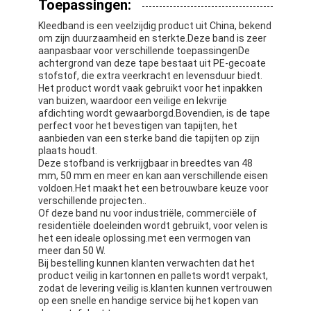
Toepassingen:
Fabrieksreis
Kleedband is een veelzijdig product uit China, bekend
om zijn duurzaamheid en sterkte.Deze band is zeer
Kwaliteitscontrole
aanpasbaar voor verschillende toepassingenDe
achtergrond van deze tape bestaat uit PE-gecoate
Contacteer ons
stofstof, die extra veerkracht en levensduur biedt.
Het product wordt vaak gebruikt voor het inpakken
van buizen, waardoor een veilige en lekvrije
afdichting wordt gewaarborgd.Bovendien, is de tape
perfect voor het bevestigen van tapijten, het
Zelfklevende Isolatieband
aanbieden van een sterke band die tapijten op zijn
plaats houdt.
Deze stofband is verkrijgbaar in breedtes van 48
De Isolatieband van de glasdoek
mm, 50 mm en meer en kan aan verschillende eisen
voldoen.Het maakt het een betrouwbare keuze voor
Hittebestendige Isolatieband
verschillende projecten..
Of deze band nu voor industriële, commerciële of
residentiële doeleinden wordt gebruikt, voor velen is
De Plakband van de glasdoek
het een ideale oplossing.met een vermogen van
meer dan 50 W.
De Plakband van de Polyimidefilm
Bij bestelling kunnen klanten verwachten dat het
product veilig in kartonnen en pallets wordt verpakt,
zodat de levering veilig is.klanten kunnen vertrouwen
Aluminiumfolie Plakband
op een snelle en handige service bij het kopen van