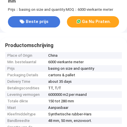
mm
Prijs：basing on size and quantity
MOQ：6000 vierkante meter
Beste prijs
Ga Nu Praten.
Productomschrijving
Place of Origin
China
Min. bestelaantal
6000 vierkante meter
Prijs
basing on size and quantity
Packaging Details
cartons & pallet
Delivery Time
about 35 days
Betalingscondities
TT, T/T
Levering vermogen
6000000 m2 per maand
Totale dikte
150 tot 280 mm
Maat
Aanpasbaar
Kleefmiddeltype
Synthetische rubber-Hars
Bandbreedte
48 mm, 50 mm, enzovoort.