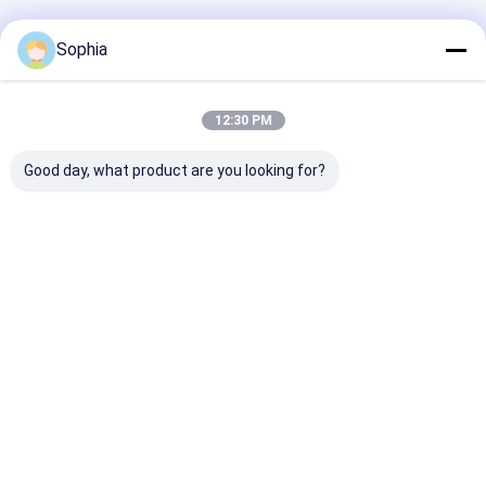
Geadviseerde Producten
Sophia
12:30 PM
Good day, what product are you looking for?
Zeer sterke PE-
PE-gecoate stof met
Duct Tape Rub
textieltape –
duct tape met
harslijm met
waterdicht, met de
sterkte en
verschillende 
hand afscheurbaar,
flexibiliteit
voor pijpreparatie,
Beste prijs
Beste prijs
Beste pri
bundeling en
industriële
maskering
Thuis
Ongeveer
Contacteer
Desktop
ons
ons
Site
Sitemap
Privacybeleid