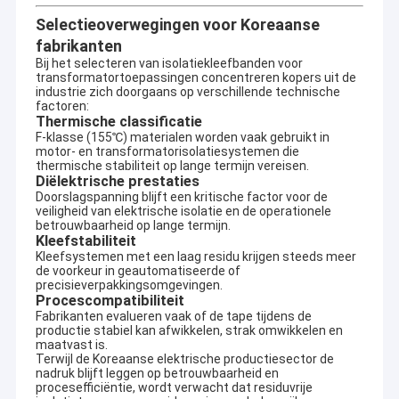
Sinds de oprichting in 2006 is UN.Tex (Dalian) Co., Ltd. diep
Fabrieksreis
geworteld in de prachtige havenstad Dalian.
Selectieoverwegingen voor Koreaanse
Dit is niet alleen ons thuis, maar ook het knooppunt dat ons
fabrikanten
verbindt met de wereldhandel.
Kwaliteitscontrole
Bij het selecteren van isolatiekleefbanden voor
transformatortoepassingen concentreren kopers uit de
Ons professionele team en wereldwijd netwerk
industrie zich doorgaans op verschillende technische
Contacteer ons
Onder leiding van een professioneel team geven we onze
factoren:
klanten prioriteit bij elke stap van de communicatie tot de
Thermische classificatie
uitvoering.Onze betrouwbare en responsieve service heeft een
F-klasse (155℃) materialen worden vaak gebruikt in
sterke brug van vertrouwen opgebouwd tussen internationale
motor- en transformatorisolatiesystemen die
kopers en kwaliteitsvolle binnenlandse leveranciers, het
thermische stabiliteit op lange termijn vereisen.
Zelfklevende Isolatieband
Diëlektrische prestaties
opbouwen van een stabiel en uitgebreid wereldwijd
Doorslagspanning blijft een kritische factor voor de
leveringsnetwerk.
veiligheid van elektrische isolatie en de operationele
De Isolatieband van de glasdoek
· Pre-sales: Precieze planning
betrouwbaarheid op lange termijn.
Wij krijgen een diepgaand begrip van uw behoeften en bieden
Kleefstabiliteit
nauwkeurig advies met op maat gemaakte oplossingen.
Hittebestendige Isolatieband
Kleefsystemen met een laag residu krijgen steeds meer
· Tijdens de verkoop: efficiënte uitvoering
de voorkeur in geautomatiseerde of
We werken met volledige transparantie samen, controleren de
precisieverpakkingsomgevingen.
De Plakband van de glasdoek
kwaliteit en de leveringstijden streng en zorgen voor een
Procescompatibiliteit
soepele voortgang van het proces.
Fabrikanten evalueren vaak of de tape tijdens de
· Naverkoop: continue ondersteuning
productie stabiel kan afwikkelen, strak omwikkelen en
De Plakband van de Polyimidefilm
We reageren snel op problemen, volgen en optimaliseren de
maatvast is.
prestaties consequent en helpen u om waarde op lange termijn
Terwijl de Koreaanse elektrische productiesector de
Aluminiumfolie Plakband
nadruk blijft leggen op betrouwbaarheid en
te behalen.
procesefficiëntie, wordt verwacht dat residuvrije