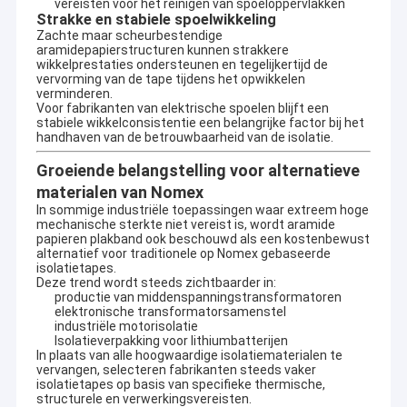
vereisten voor het reinigen van spoeloppervlakken
Strakke en stabiele spoelwikkeling
Zachte maar scheurbestendige
aramidepapierstructuren kunnen strakkere
wikkelprestaties ondersteunen en tegelijkertijd de
vervorming van de tape tijdens het opwikkelen
verminderen.
Voor fabrikanten van elektrische spoelen blijft een
stabiele wikkelconsistentie een belangrijke factor bij het
handhaven van de betrouwbaarheid van de isolatie.
Groeiende belangstelling voor alternatieve
materialen van Nomex
In sommige industriële toepassingen waar extreem hoge
mechanische sterkte niet vereist is, wordt aramide
papieren plakband ook beschouwd als een kostenbewust
alternatief voor traditionele op Nomex gebaseerde
isolatietapes.
Deze trend wordt steeds zichtbaarder in:
productie van middenspanningstransformatoren
Huis
elektronische transformatorsamenstel
industriële motorisolatie
UN.Tex (Dalian) Co., Ltd. Om een van uw
Isolatieverpakking voor lithiumbatterijen
Producten
In plaats van alle hoogwaardige isolatiematerialen te
beste verkopers in China te zijn
vervangen, selecteren fabrikanten steeds vaker
Opgericht in 2006, Rooted in een charmante kuststad
Ongeveer ons
isolatietapes op basis van specifieke thermische,
structurele en verwerkingsvereisten.