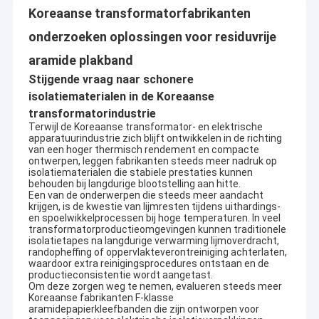
Koreaanse transformatorfabrikanten
onderzoeken oplossingen voor residuvrije
aramide plakband
Stijgende vraag naar schonere
isolatiematerialen in de Koreaanse
transformatorindustrie
Terwijl de Koreaanse transformator- en elektrische
apparatuurindustrie zich blijft ontwikkelen in de richting
van een hoger thermisch rendement en compacte
ontwerpen, leggen fabrikanten steeds meer nadruk op
isolatiematerialen die stabiele prestaties kunnen
behouden bij langdurige blootstelling aan hitte.
Een van de onderwerpen die steeds meer aandacht
krijgen, is de kwestie van lijmresten tijdens uithardings-
en spoelwikkelprocessen bij hoge temperaturen. In veel
transformatorproductieomgevingen kunnen traditionele
isolatietapes na langdurige verwarming lijmoverdracht,
randopheffing of oppervlakteverontreiniging achterlaten,
waardoor extra reinigingsprocedures ontstaan ​​en de
productieconsistentie wordt aangetast.
Om deze zorgen weg te nemen, evalueren steeds meer
Koreaanse fabrikanten F-klasse
aramidepapierkleefbanden die zijn ontworpen voor