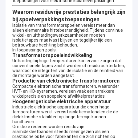
toepassingen voor elektrische isolatieverpakkingen.
Waarom residuvrije prestaties belangrijk zijn
bij spoelverpakkingstoepassingen
Isolatie van transformatorspoelen vereist meer dan
alleen elementaire hittebestendigheid. Tijdens continue
wikkel- en uithardingswerkzaamheden moeten
isolatietapes maatvast blijven en tegelijkertijd een
betrouwbare hechting behouden.
In toepassingen zoals:
Transformatorspoeleindwikkeling
Uitharding bij hoge temperaturen kan ervoor zorgen dat
conventionele tapes zacht worden of residu achterlaten,
waardoor de integriteit van de isolatie en de reinheid van
de montage worden aangetast.
Productie van elektronische transformatoren
Compacte elektronische transformatoren, waaronder
HVT- en HID-systemen, vereisen vaak een strakkere
wikkelprecisie en soepelere afwikkelprestaties.
Hoogenergetische elektrische apparatuur
Industriële elektrische apparatuur die onder hoge
temperaturen werkt, vereist isolatiematerialen die de
diëlektrische stabiliteit op lange termijn kunnen
handhaven.
Om deze redenen worden residuvrije
aramidekleefbanden steeds meer gezien als een
praktische optie voor fabrikanten die zich richten op