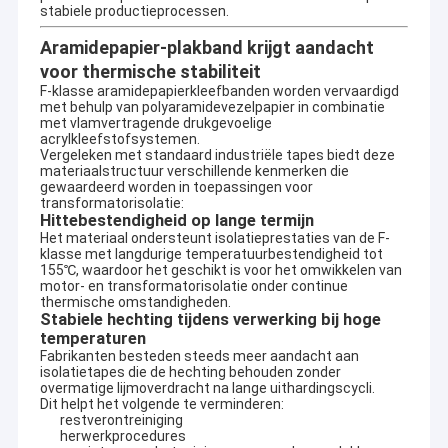
stabiele productieprocessen.
Aramidepapier-plakband krijgt aandacht
voor thermische stabiliteit
F-klasse aramidepapierkleefbanden worden vervaardigd
met behulp van polyaramidevezelpapier in combinatie
met vlamvertragende drukgevoelige
acrylkleefstofsystemen.
Vergeleken met standaard industriële tapes biedt deze
materiaalstructuur verschillende kenmerken die
gewaardeerd worden in toepassingen voor
transformatorisolatie:
Hittebestendigheid op lange termijn
Het materiaal ondersteunt isolatieprestaties van de F-
klasse met langdurige temperatuurbestendigheid tot
155℃, waardoor het geschikt is voor het omwikkelen van
motor- en transformatorisolatie onder continue
thermische omstandigheden.
Stabiele hechting tijdens verwerking bij hoge
temperaturen
Fabrikanten besteden steeds meer aandacht aan
isolatietapes die de hechting behouden zonder
overmatige lijmoverdracht na lange uithardingscycli.
Dit helpt het volgende te verminderen:
restverontreiniging
herwerkprocedures