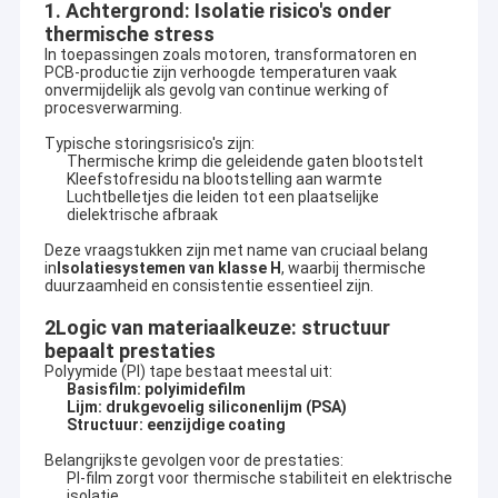
1. Achtergrond: Isolatie risico's onder
thermische stress
In toepassingen zoals motoren, transformatoren en
PCB-productie zijn verhoogde temperaturen vaak
onvermijdelijk als gevolg van continue werking of
procesverwarming.
Typische storingsrisico's zijn:
Thermische krimp die geleidende gaten blootstelt
Kleefstofresidu na blootstelling aan warmte
Luchtbelletjes die leiden tot een plaatselijke
dielektrische afbraak
Deze vraagstukken zijn met name van cruciaal belang
in
Isolatiesystemen van klasse H
, waarbij thermische
duurzaamheid en consistentie essentieel zijn.
2Logic van materiaalkeuze: structuur
bepaalt prestaties
Polyymide (PI) tape bestaat meestal uit:
Basisfilm: polyimidefilm
Lijm: drukgevoelig siliconenlijm (PSA)
Structuur: eenzijdige coating
Belangrijkste gevolgen voor de prestaties:
PI-film zorgt voor thermische stabiliteit en elektrische
isolatie