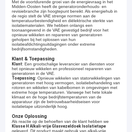
Met de voortdurende groei van de energievraag in het
Midden-Oosten heeft de generatoronderhouds- en
revisiebranche zijn hoogtepunt bereikt. Als energiehub in
de regio stelt de VAE strenge normen aan de
temperatuurbestendigheid en diëlektrische sterkte van
isolatiematerialen. We hebben onlangs een
toonaangevend in de VAE gevestigd bedrijf voor het
opnieuw wikkelen en repareren van generatoren
geholpen bij het oplossen van hun
isolatieafdichtingsuitdagingen onder extreme
bedrijfsomstandigheden.
Klant & Toepassing
Klant:
Een grootschalige leverancier van diensten voor
het opnieuw wikkelen en professioneel repareren van
generatoren in de VAE.
Toepassing:
Opnieuw wikkelen van statorwikkelingen van
generatoren met hoog vermogen, isolatiebehandeling van
rotoren en wikkelen van kabelbomen in omgevingen met
extreme hoge temperaturen. Vanwege het hete lokale
klimaat en de hoge bedrijfstemperaturen van de
apparatuur zijn de betrouwbaarheidseisen voor
isolatietape uitzonderlijk hoog.
Onze Oplossing
Als reactie op de behoeften van de klant hebben we
Klasse H Alkali-vrije Glasvezeldoek Isolatietape
geleverd. Dit product maakt gebruik van alkali-vrije