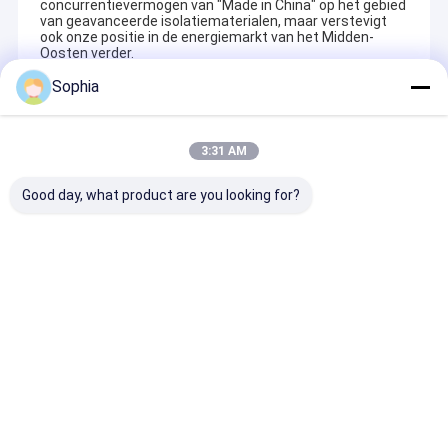
concurrentievermogen van "Made in China" op het gebied
van geavanceerde isolatiematerialen, maar verstevigt
ook onze positie in de energiemarkt van het Midden-
Oosten verder.
Sophia
Aanbevolen Producten
3:31 AM
Good day, what product are you looking for?
Dubbelzijdige
Hittebestendige
Aluminiumfoli
weefselkleefband –
polyimidetape
glasvezeldoek
niet-geweven drager,
(Kapton-tape)
met sterke
sterke kleefstof aan
treksterkte en
beide zijden
hittereflecter
Aanvraag sturen
Aanvraag sturen
Aanvraag s
Thuis
Ongeveer
Contacteer
Desktop