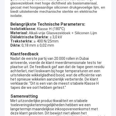
glasvezeldoek met hoge dichtheid als basismateriaal,
gecoat met hoogwaardige siliconen drukgevoelige lijm, en
biedt uitstekende mechanische sterkte en elektrische
isolatie.
Belangrijkste Technische Parameters:
Isolatieklasse:
Klasse H (
180°C
)
Materiaal:
Alkali-vrije Glasvezeldoek + Siliconen Lijm
Diëlektrische Sterkte:
≥ 3,0 kV
Treksterkte:
≥
400 N/25mm
Dikte:
0,18 mm ± 0,02 mm
Klantfeedback
Nadat de eerste partij van 20.000 rollen in Dubai
arriveerde, voerde de klant meerdimensionale tests ter
plaatse uit. De feedback gaf aan dat de tape geen residu
achterliet, niet loskwam bij hoge temperaturen en een
uitstekende wikkelgladheid bood, wat de efficiëntie van
het opnieuw wikkelen aanzienlijk verbeterde. De klant
verklaarde: "Dit is een van de meest stabiele Klasse H
tapes die we ooit hebben getest."
Samenvatting
Met uitzonderlijke productkwaliteit en stabiele
toeleveringsketenmogelijkheden hebben we een
langetermijn maandelijkse inkoopovereenkomst met
deze klant gesloten. Dit bewijst niet alleen het