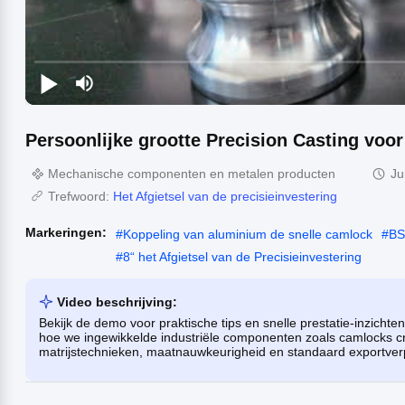
Persoonlijke grootte Precision Casting voor
Mechanische componenten en metalen producten
Ju
Trefwoord:
Het Afgietsel van de precisieinvestering
Markeringen:
#
Koppeling van aluminium de snelle camlock
#
BS
#
8“ het Afgietsel van de Precisieinvestering
Video beschrijving:
Bekijk de demo voor praktische tips en snelle prestatie-inzicht
hoe we ingewikkelde industriële componenten zoals camlocks cr
matrijstechnieken, maatnauwkeurigheid en standaard exportve