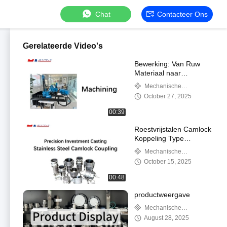
Chat
Contacteer Ons
Gerelateerde Video's
Bewerking: Van Ruw
Materiaal naar
Precisieonderdeel
Mechanische
componenten en metalen
October 27, 2025
producten
00:39
Roestvrijstalen Camlock
Koppeling Type
A/B/C/D/DC/DP/E/F
Mechanische
componenten en metalen
October 15, 2025
producten
00:48
productweergave
Mechanische
componenten en metalen
August 28, 2025
producten