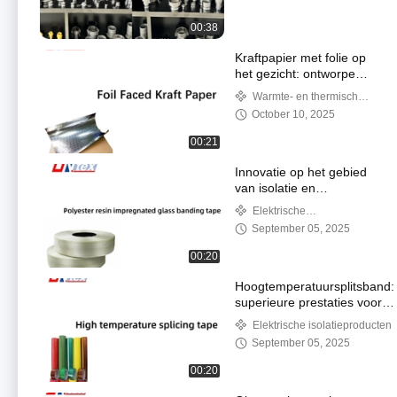
00:38
Kraftpapier met folie op
het gezicht: ontworpen
voor een betere
Warmte- en thermische
bescherming tegen
isolatieproducten
October 10, 2025
vocht, lucht en hitte
00:21
Innovatie op het gebied
van isolatie en
versterking:
Elektrische
polyesterhars
isolatieproducten
September 05, 2025
geïmpregneerde
glasbandband
00:20
Hoogtemperatuursplitsband:
superieure prestaties voor
extreme omstandigheden
Elektrische isolatieproducten
September 05, 2025
00:20