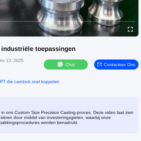
 industriële toepassingen
ne 13, 2025
Chat
Contacteer Ons
PT die camlock snel koppelen
en in ons Custom Size Precision Casting-proces. Deze video laat zien
eëren door middel van investeringsgieten, waarbij onze
rpakkingsprocedures worden benadrukt.